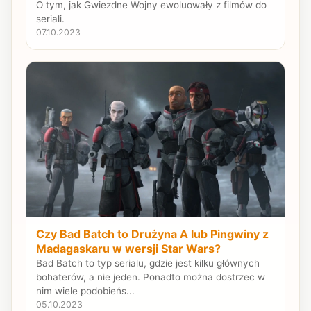
O tym, jak Gwiezdne Wojny ewoluowały z filmów do
seriali.
07.10.2023
Czy Bad Batch to Drużyna A lub Pingwiny z
Madagaskaru w wersji Star Wars?
Bad Batch to typ serialu, gdzie jest kilku głównych
bohaterów, a nie jeden. Ponadto można dostrzec w
nim wiele podobieńs...
05.10.2023