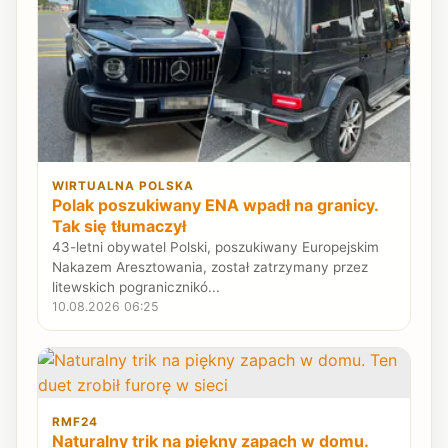
WIRTUALNA POLSKA
Polak poszukiwany ENA wpadł na granicy.
Tak się tłumaczył
43-letni obywatel Polski, poszukiwany Europejskim
Nakazem Aresztowania, został zatrzymany przez
litewskich pogranicznikó...
10.08.2026 06:25
RMF24
Naturalny trik na piękny zapach w domu.