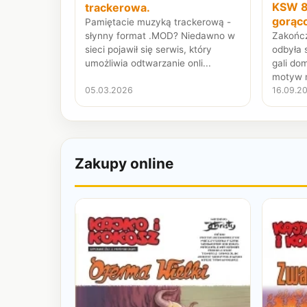
KSW 8
trackerowa.
gorąc
Pamiętacie muzyką trackerową -
Zakończ
słynny format .MOD? Niedawno w
odbyła 
sieci pojawił się serwis, który
gali do
umożliwia odtwarzanie onli...
motyw m
05.03.2026
16.09.2
Zakupy online