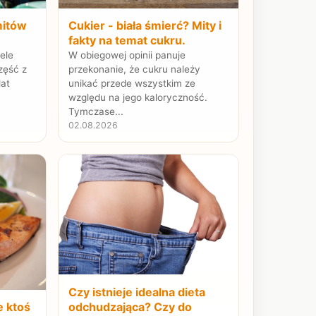
mitów
Cukier - biała śmierć? Mity i
fakty na temat cukru.
ele
W obiegowej opinii panuje
zęść z
przekonanie, że cukru należy
lat
unikać przede wszystkim ze
względu na jego kaloryczność.
Tymczase...
02.08.2026
Czy istnieje idealna dieta
odchudzająca? Czy do
e ktoś