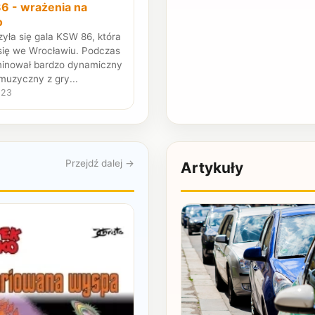
6 - wrażenia na
o
yła się gala KSW 86, która
się we Wrocławiu. Podczas
minował bardzo dynamiczny
uzyczny z gry...
023
Przejdź dalej →
Artykuły