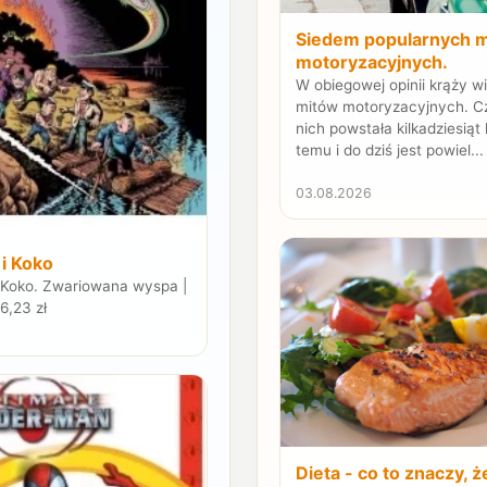
Siedem popularnych 
motoryzacyjnych.
W obiegowej opinii krąży wi
mitów motoryzacyjnych. C
nich powstała kilkadziesiąt 
temu i do dziś jest powiel...
03.08.2026
 i Koko
i Koko. Zwariowana wyspa |
6,23 zł
Dieta - co to znaczy, ż