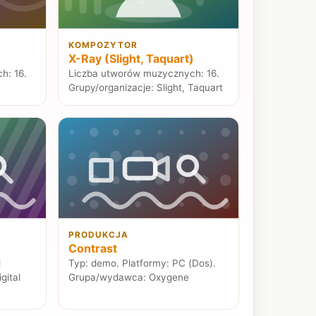
KOMPOZYTOR
X-Ray (Slight, Taquart)
h: 16.
Liczba utworów muzycznych: 16.
Grupy/organizacje: Slight, Taquart
PRODUKCJA
Contrast
i
Typ: demo. Platformy: PC (Dos).
gital
Grupa/wydawca: Oxygene