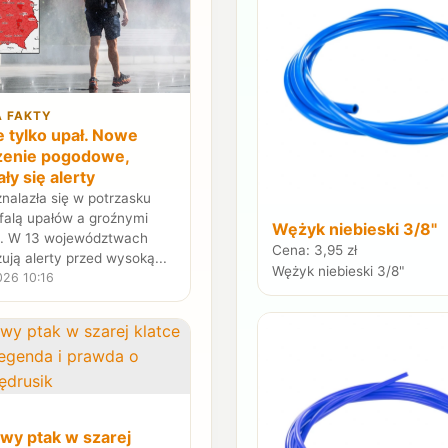
A FAKTY
e tylko upał. Nowe
żenie pogodowe,
ły się alerty
znalazła się w potrzasku
falą upałów a groźnymi
Wężyk niebieski 3/8"
i. W 13 województwach
Cena: 3,95 zł
ują alerty przed wysoką...
Wężyk niebieski 3/8"
026 10:16
wy ptak w szarej