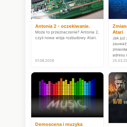
Antonia 2 - oczekiwanie.
Zmian
Atari
Może to przeznaczenie? Antonia 2,
czyli nowa wizja rozbudowy Atari.
Jak już
zauważy
zmienił
adresu 
01.08.2026
25.03.2
Demoscena i muzyka