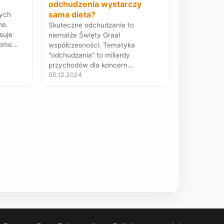
odchudzenia wystarczy
sama dieta?
zych
ne.
Skuteczne odchudzanie to
suje
niemalże Święty Graal
ome...
współczesności. Tematyka
"odchudzania" to miliardy
przychodów dla koncern...
05.12.2024