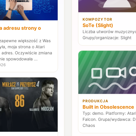
KOMPOZYTOR
SoTe (Slight)
a adresu strony o
Liczba utworów muzycznyc
Grupy/organizacje: Slight
 zapewne większość z Was
ła, moja strona o Atari
a adres. Oczywiście zmiana
nie spowodowała ...
026
PRODUKCJA
Built in Obsolescence
Typ: demo. Platformy: Atar
Falcon. Grupa/wydawca: Di
Chaos