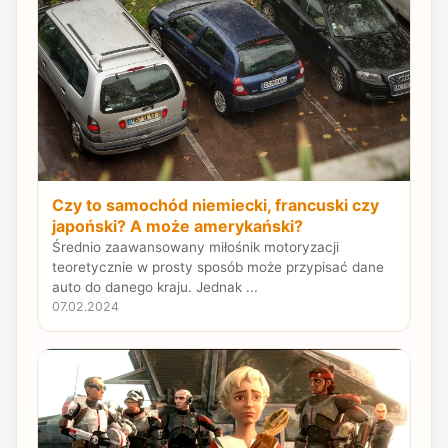
Czy to samochód niemiecki, francuski czy
japoński? A może amerykański?
Średnio zaawansowany miłośnik motoryzacji
teoretycznie w prosty sposób może przypisać dane
auto do danego kraju. Jednak ...
07.02.2024