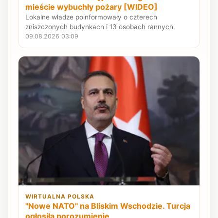
mieście wybuchły pożary [WIDEO]
Lokalne władze poinformowały o czterech
zniszczonych budynkach i 13 osobach rannych.
09.08.2026 03:09
WIRTUALNA POLSKA
"Nowe NATO" na Bliskim Wschodzie. Turcja
ogłosiła porozumienie