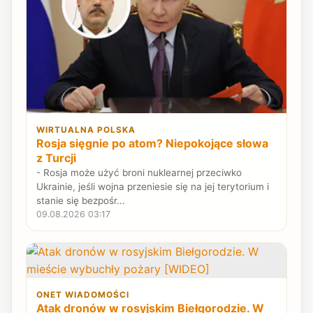
WIRTUALNA POLSKA
Rosja sięgnie po atom? Niepokojące słowa
z Turcji
- Rosja może użyć broni nuklearnej przeciwko
Ukrainie, jeśli wojna przeniesie się na jej terytorium i
stanie się bezpośr...
09.08.2026 03:17
ONET WIADOMOŚCI
Atak dronów w rosyjskim Biełgorodzie. W