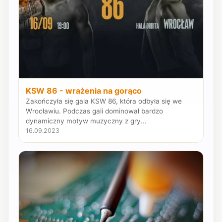
KSW 86 - wrażenia na gorąco
Zakończyła się gala KSW 86, która odbyła się we
Wrocławiu. Podczas gali dominował bardzo
dynamiczny motyw muzyczny z gry...
16.09.2023