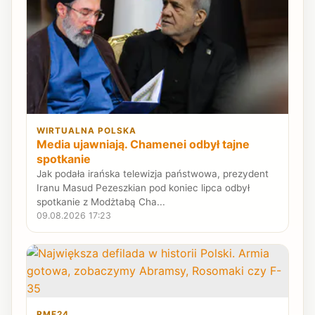
WIRTUALNA POLSKA
Media ujawniają. Chamenei odbył tajne
spotkanie
Jak podała irańska telewizja państwowa, prezydent
Iranu Masud Pezeszkian pod koniec lipca odbył
spotkanie z Modżtabą Cha...
09.08.2026 17:23
RMF24