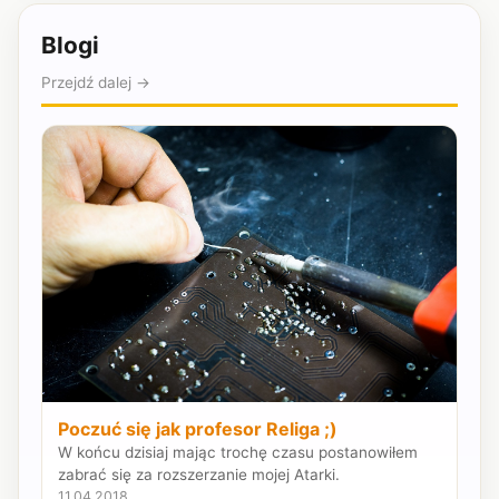
Blogi
Przejdź dalej →
Poczuć się jak profesor Religa ;)
W końcu dzisiaj mając trochę czasu postanowiłem
zabrać się za rozszerzanie mojej Atarki.
11.04.2018