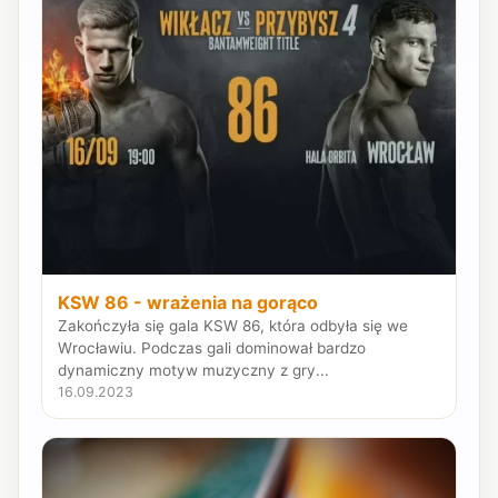
KSW 86 - wrażenia na gorąco
Zakończyła się gala KSW 86, która odbyła się we
Wrocławiu. Podczas gali dominował bardzo
dynamiczny motyw muzyczny z gry...
16.09.2023