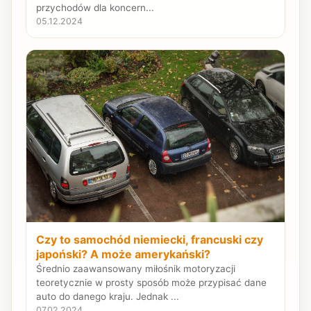
przychodów dla koncern...
05.12.2024
Czy to samochód niemiecki, francuski czy
japoński? A może amerykański?
Średnio zaawansowany miłośnik motoryzacji
teoretycznie w prosty sposób może przypisać dane
auto do danego kraju. Jednak ...
07.02.2024