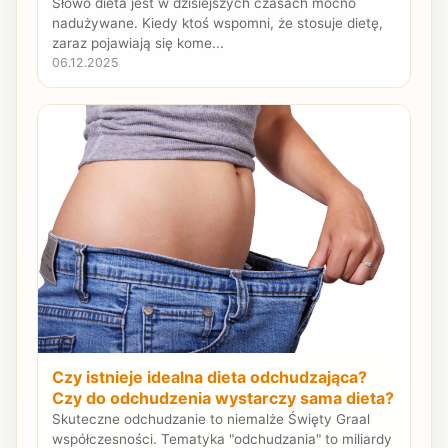
Słowo dieta jest w dzisiejszych czasach mocno
nadużywane. Kiedy ktoś wspomni, że stosuje dietę,
zaraz pojawiają się kome...
06.12.2025
Czy istnieje idealna dieta odchudzająca?
Czy do odchudzenia wystarczy sama dieta?
Skuteczne odchudzanie to niemalże Święty Graal
współczesności. Tematyka "odchudzania" to miliardy