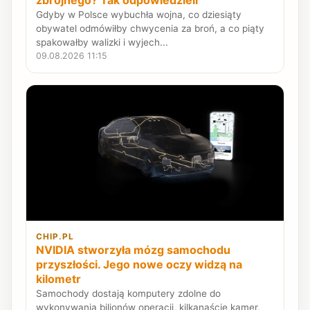
zbrojnego? Tak odpowiedzieli
Gdyby w Polsce wybuchła wojna, co dziesiąty
obywatel odmówiłby chwycenia za broń, a co piąty
spakowałby walizki i wyjech...
09.08.2026 11:15
CHIP.PL
NVIDIA stworzyła mózg samochodu
przyszłości. Jego nowe oczy widzą na
kilometr
Samochody dostają komputery zdolne do
wykonywania bilionów operacji, kilkanaście kamer,