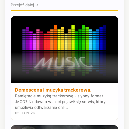
Przejdź dalej →
Demoscena i muzyka trackerowa.
Pamiętacie muzyką trackerową - słynny format
.MOD? Niedawno w sieci pojawił się serwis, który
umożliwia odtwarzanie onli...
05.03.2026