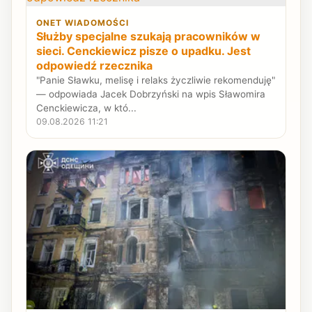
ONET WIADOMOŚCI
Służby specjalne szukają pracowników w
sieci. Cenckiewicz pisze o upadku. Jest
odpowiedź rzecznika
"Panie Sławku, melisę i relaks życzliwie rekomenduję"
— odpowiada Jacek Dobrzyński na wpis Sławomira
Cenckiewicza, w któ...
09.08.2026 11:21