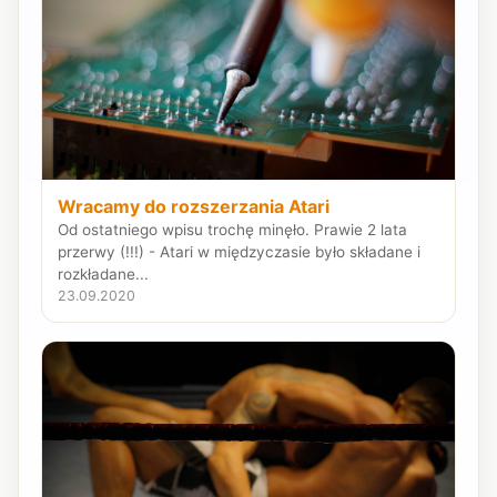
Wracamy do rozszerzania Atari
Od ostatniego wpisu trochę minęło. Prawie 2 lata
przerwy (!!!) - Atari w międzyczasie było składane i
rozkładane...
23.09.2020