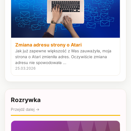
Zmiana adresu strony o Atari
Jak już zapewne większość z Was zauważyła, moja
strona o Atari zmieniła adres. Oczywiście zmiana
adresu nie spowodowała ...
25.03.2026
Rozrywka
Przejdź dalej →